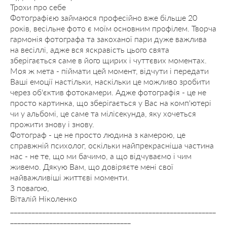
Трохи про себе
Фотографією займаюся професійно вже більше 20
років, весільне фото є моїм основним профілем. Творча
гармонія фотографа та закоханої пари дуже важлива
на весіллі, адже вся яскравість цього свята
зберігається саме в його щирих і чуттєвих моментах.
Моя ж мета - піймати цей момент, відчути і передати
Ваші емоції настільки, наскільки це можливо зробити
через об'єктив фотокамери. Адже фотографія - це не
просто картинка, що зберігається у Вас на комп'ютері
чи у альбомі, це саме та мілісекунда, яку хочеться
прожити знову і знову.
Фотограф - це не просто людина з камерою, це
справжній психолог, оскільки найпрекрасніша частина
нас - не те, що ми бачимо, а що відчуваємо і чим
живемо. Дякую Вам, що довіряєте мені свої
найважливіші життєві моменти.
З повагою,
Віталій Ніколенко
__________________________________________________________
__________________________________