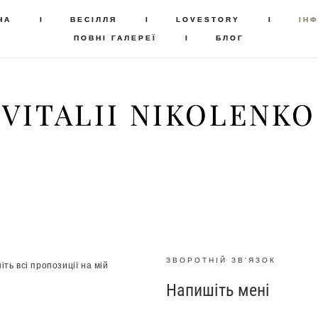
НА
НА
I
I
ВЕСІЛЛЯ
ВЕСІЛЛЯ
I
I
LOVESTORY
LOVESTORY
I
I
ІН
ІН
ПОВНІ ГАЛЕРЕЇ
ПОВНІ ГАЛЕРЕЇ
I
I
БЛОГ
БЛОГ
VITALII NIKOLENKO
VITALII NIKOLENKO
ЗВОРОТНІЙ ЗВ'ЯЗОК
іть всі пропозиції на мій
Напишіть мені